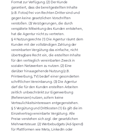
Format zur Verfügung. (2) Der Kunde
garantiert, dass die bereitgestellten Inhalte
(z.B. Fotos) frei von Rechten Dritter sind und
gegen keine gesetzlichen Vorschriften
verstoßen. (3) Verzögerungen, die durch
verspätete Mitwirkung des Kunden entstehen,
hat die Agentur nicht zu vertreten.
§ 4 Nutzungsrechte (1) Die Agentur räumt dem
Kunden mit der vollständigen Zahlung der
vereinbarten Vergütung das einfache, nicht
übertragbare Recht ein, die erstellten Inhalte
für den vertraglich vereinbarten Zweck in
sozialen Netzwerken zu nutzen. (2) Eine
darüber hinausgehende Nutzung (z.B.
Printwerbung, TV) bedarf einer gesonderten
schriftlichen Vereinbarung. (3) Die Agentur
darf die für den Kunden erstellten Arbeiten
zeitlich unbeschränkt zur Eigenwerbung
(Referenzen) nutzen, sofern keine
Vertraulichkeitsinteressen entgegenstehen.
§ 5 Vergütung und Drittkosten (1) Es gilt die im
Einzelvertrag vereinbarte Vergütung. Alle
Preise verstehen sich zzgl. der gesetzlichen
Mehrwertsteuer. (2) Werbebudgets (Ad-Spend)
für Plattformen wie Meta, LinkedIn oder