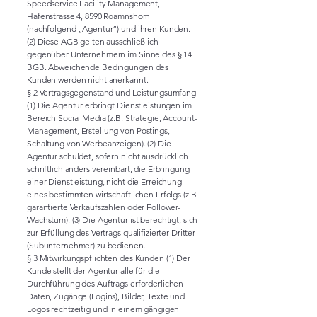
Speedservice Facility Management,
Hafenstrasse 4, 8590 Roamnshorn
(nachfolgend „Agentur“) und ihren Kunden.
(2) Diese AGB gelten ausschließlich
gegenüber Unternehmern im Sinne des § 14
BGB. Abweichende Bedingungen des
Kunden werden nicht anerkannt.
§ 2 Vertragsgegenstand und Leistungsumfang
(1) Die Agentur erbringt Dienstleistungen im
Bereich Social Media (z.B. Strategie, Account-
Management, Erstellung von Postings,
Schaltung von Werbeanzeigen). (2) Die
Agentur schuldet, sofern nicht ausdrücklich
schriftlich anders vereinbart, die Erbringung
einer Dienstleistung, nicht die Erreichung
eines bestimmten wirtschaftlichen Erfolgs (z.B.
garantierte Verkaufszahlen oder Follower-
Wachstum). (3) Die Agentur ist berechtigt, sich
zur Erfüllung des Vertrags qualifizierter Dritter
(Subunternehmer) zu bedienen.
§ 3 Mitwirkungspflichten des Kunden (1) Der
Kunde stellt der Agentur alle für die
Durchführung des Auftrags erforderlichen
Daten, Zugänge (Logins), Bilder, Texte und
Logos rechtzeitig und in einem gängigen