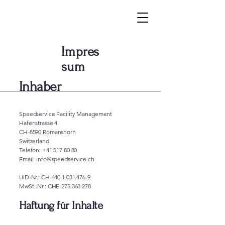
Impres
sum
Inhaber
Speedservice Facility Management
Hafenstrasse 4
CH-8590 Romanshorn
Switzerland
Telefon:
+41 517 80 80
Email: info@speedservice.ch
UID-Nr.: CH-440.1.031.476-9
MwSt.-Nr.: CHE-275.363.278
Haftung für Inhalte