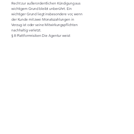
Recht zur außerordentlichen Kündigung aus
wichtigem Grund bleibt unberührt. Ein
wichtiger Grund liegt insbesondere vor, wenn
der Kunde mit zwei Monatszahlungen in
Verzug ist oder seine Mitwirkungspflichten
nachhaltig verletzt.
§ 8 Plattformrisiken Die Agentur weist
ausdrücklich darauf hin, dass die Anbieter von
Social-Media-Plattformen (z.B. Meta, TikTok)
jederzeit berechtigt sind, Inhalte zu löschen
oder Werbekonten ohne Angabe von
Gründen zu sperren. Die Agentur hat darauf
keinen Einfluss und übernimmt keine Haftung
für hieraus resultierende Schäden.
§ 9 Datenschutz Die Parteien beachten die
Bestimmungen der DSGVO. Sofern die
Agentur personenbezogene Daten im Auftrag
des Kunden verarbeitet, werden die Parteien
einen separaten Auftragsverarbeitungsvertrag
(AVV) schließen.
§ 10 Schlussbestimmungen (1) Änderungen
bedürfen der Schriftform. (2) Es gilt das Recht
der Bundesrepublik Deutschland.
Gerichtsstand ist der Sitz der Agentur. (3)
Sollten einzelne Bestimmungen unwirksam