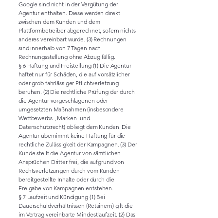
Google sind nicht in der Vergütung der
Agentur enthalten. Diese werden direkt
zwischen dem Kunden und dem
Plattformbetreiber abgerechnet, sofern nichts
anderes vereinbart wurde. (3) Rechnungen
sind innerhalb von 7 Tagen nach
Rechnungsstellung ohne Abzug fällig.
§ 6 Haftung und Freistellung (1) Die Agentur
haftet nur für Schäden, die auf vorsätzlicher
oder grob fahrlässiger Pflichtverletzung
beruhen. (2) Die rechtliche Prüfung der durch
die Agentur vorgeschlagenen oder
umgesetzten Maßnahmen (insbesondere
Wettbewerbs-, Marken- und
Datenschutzrecht) obliegt dem Kunden. Die
Agentur übernimmt keine Haftung für die
rechtliche Zulässigkeit der Kampagnen. (3) Der
Kunde stellt die Agentur von sämtlichen
Ansprüchen Dritter frei, die aufgrund von
Rechtsverletzungen durch vom Kunden
bereitgestellte Inhalte oder durch die
Freigabe von Kampagnen entstehen.
§ 7 Laufzeit und Kündigung (1) Bei
Dauerschuldverhältnissen (Retainern) gilt die
im Vertrag vereinbarte Mindestlaufzeit. (2) Das